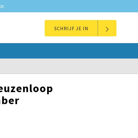
or.
SCHRIJF JE IN
Geuzenloop
mber